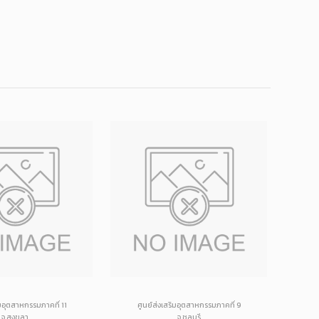
ิมอุตสาหกรรมภาคที่ 11
ศูนย์ส่งเสริมอุตสาหกรรมภาคที่ 9
ศู
จ.สงขลา
จ.ชลบุรี