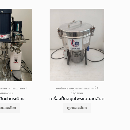
ิมอุตสาหกรรมภาคที่ 1
ศูนย์ส่งเสริมอุตสาหกรรมภาคที่ 4
ศู
จ.เชียงใหม่
จ.อุดรธานี
งปิดฝากระป๋อง
เครื่องปั่นสมุนไพรแบบละเอียด
รายละเอียด
ดูรายละเอียด