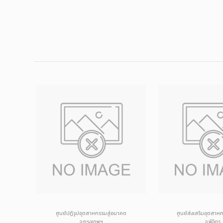
่ 4
ศูนย์ปฏิรูปอุตสาหกรรมสู่อนาคต
ศูนย์ส่งเสริมอุตสาห
จ.กรุงเทพฯ
จ.พิจิตร