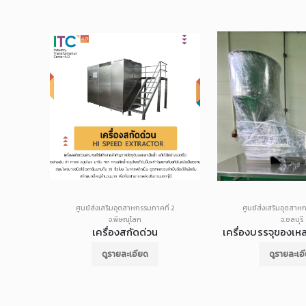
่ 7
ศูนย์ส่งเสริมอุตสาหกรรมภาคที่ 2
ศูนย์ส่งเสริมอุตสาห
จ.พิษณุโลก
จ.ชลบุรี
เครื่องปริ้น 3 มิติ รุ่น DELTA X2000
เครื่องสกัดด่วน
เครื่องบรรจุของเหลว
ดูรายละเอียด
ดูรายละเอ